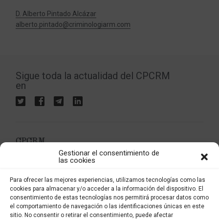
D. Alberto Pintado Alcázar
alberto.pintado@criminologiarm.com
Sigue toda la actualidad del CPCRM
en
CPCRM
Gestionar el consentimiento de
Colegio Profesional de Criminología de la Región de
las cookies
Murcia
Apartado postal 4037
Para ofrecer las mejores experiencias, utilizamos tecnologías como las
30080 Murcia
cookies para almacenar y/o acceder a la información del dispositivo. El
consentimiento de estas tecnologías nos permitirá procesar datos como
el comportamiento de navegación o las identificaciones únicas en este
sitio. No consentir o retirar el consentimiento, puede afectar