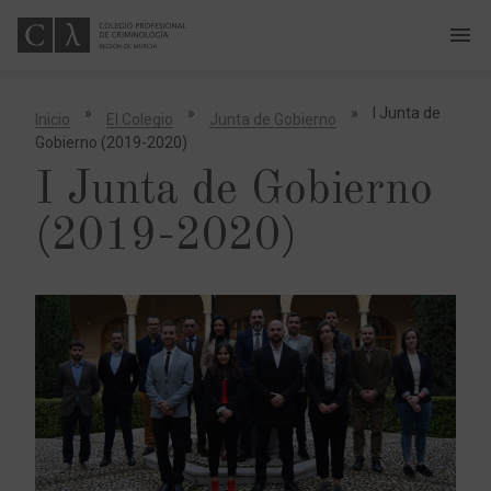
menu
A
b
r
i
»
»
»
I Junta de
Inicio
El Colegio
Junta de Gobierno
r
o
Gobierno (2019-2020)
c
e
I Junta de Gobierno
r
r
a
(2019-2020)
r
m
e
n
ú