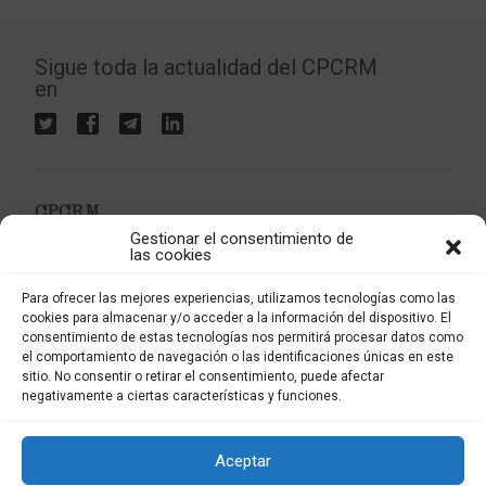
Sigue toda la actualidad del CPCRM
en
CPCRM
Gestionar el consentimiento de
Colegio Profesional de Criminología de la Región de
las cookies
Murcia
Apartado postal 4037
Para ofrecer las mejores experiencias, utilizamos tecnologías como las
30080 Murcia
cookies para almacenar y/o acceder a la información del dispositivo. El
consentimiento de estas tecnologías nos permitirá procesar datos como
el comportamiento de navegación o las identificaciones únicas en este
sitio. No consentir o retirar el consentimiento, puede afectar
info@criminologiarm.com
negativamente a ciertas características y funciones.
Aceptar
Política de privacidad