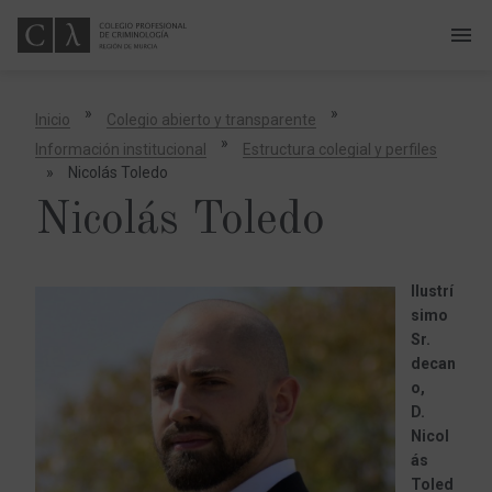
menu
A
b
r
i
»
»
Inicio
Colegio abierto y transparente
r
o
»
Información institucional
Estructura colegial y perfiles
c
e
»
Nicolás Toledo
r
r
Nicolás Toledo
a
r
m
e
n
ú
Ilustrí
simo
Sr.
decan
o,
D.
Nicol
ás
Toled