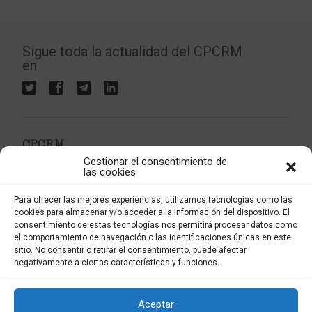
Sigue toda la actualidad del CPCRM
en
CPCRM
Gestionar el consentimiento de
Colegio Profesional de Criminología de la Región de
las cookies
Murcia
Apartado postal 4037
Para ofrecer las mejores experiencias, utilizamos tecnologías como las
30080 Murcia
cookies para almacenar y/o acceder a la información del dispositivo. El
consentimiento de estas tecnologías nos permitirá procesar datos como
el comportamiento de navegación o las identificaciones únicas en este
sitio. No consentir o retirar el consentimiento, puede afectar
info@criminologiarm.com
negativamente a ciertas características y funciones.
Aceptar