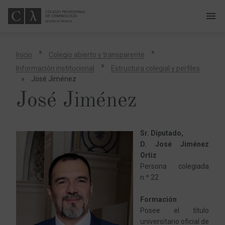
menu
A
b
r
i
»
»
Inicio
Colegio abierto y transparente
r
o
»
Información institucional
Estructura colegial y perfiles
c
e
»
José Jiménez
r
r
José Jiménez
a
r
m
e
n
ú
Sr. Diputado,
D. José Jiménez
Ortiz
Persona colegiada
n.º 22
Formación
Posee el título
universitario oficial de