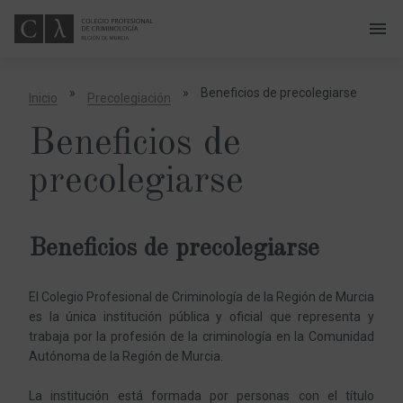
menu
A
b
r
i
»
»
Beneficios de precolegiarse
Inicio
Precolegiación
r
o
c
Beneficios de
e
r
r
precolegiarse
a
r
m
e
n
ú
Beneficios de precolegiarse
El Colegio Profesional de Criminología de la Región de Murcia
es la única institución pública y oficial que representa y
trabaja por la profesión de la criminología en la Comunidad
Autónoma de la Región de Murcia.
La institución está formada por personas con el título