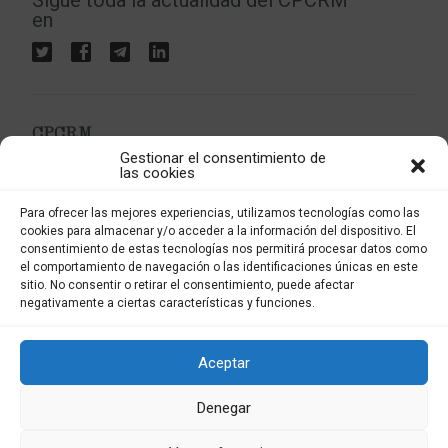
Sigue toda la actualidad del CPCRM
en
CPCRM
Gestionar el consentimiento de
Colegio Profesional de Criminología de la Región de
las cookies
Murcia
Apartado postal 4037
Para ofrecer las mejores experiencias, utilizamos tecnologías como las
30080 Murcia
cookies para almacenar y/o acceder a la información del dispositivo. El
consentimiento de estas tecnologías nos permitirá procesar datos como
el comportamiento de navegación o las identificaciones únicas en este
sitio. No consentir o retirar el consentimiento, puede afectar
info@criminologiarm.com
negativamente a ciertas características y funciones.
Aceptar
Política de privacidad
Términos del servicio
Denegar
Mapa del sitio