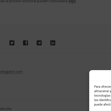
ivas al proceso electoral pueden consultarse
aquí
.
nologiarm.com
Para ofrece
almacenar y
tecnologías
las identifi
puede afect
el sitio