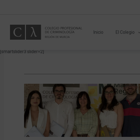
Inicio
El Colegio
[smartslider3 slider=2]